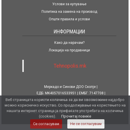
Услови за купување
Политика на замена на производ
Општи правила и услови
ИНФОРМАЦИИ
Како да нарачам?
Локација на продавници
Tehnopolis.mk
Меркадо и Синови ДОО Скопје
ЕДБ: MK4057016533951
ЕМБГ: 7147708
Веб страницата користи колачиња за да ви овозможиме најдобро
Жиро сметка бр. 270071477080139
можно корисничко искуство. Со продолжување на користењето на
Халк Банка АД Скопје
нашата интернет страница ја прифаќате употребата на колачиња
© 2026 Меркадо и Синови ДОО. Сите права се задржани.
(cookies).
Прочитај повеќе
Се согласувам
Не се согласувам