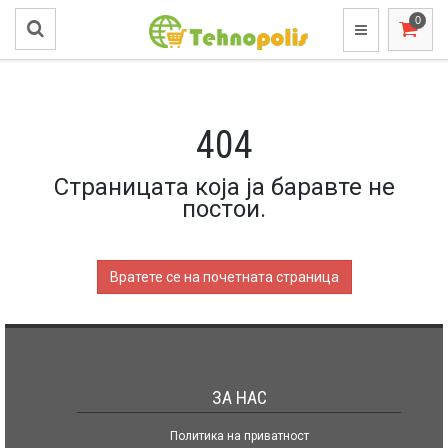
404
Страницата која ја баравте не
постои.
Вратете се на почетната страница
ЗА НАС
Политика на приватност