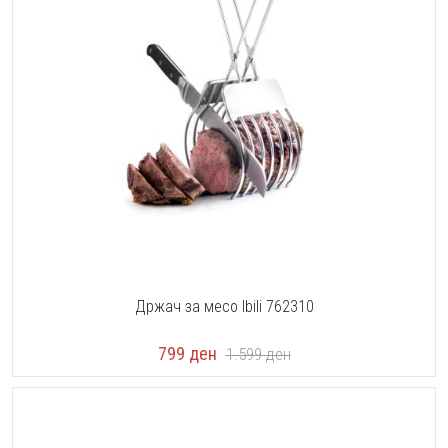
Држач за месо Ibili 762310
799
ден
1.599
ден