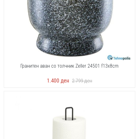
Гранитен аван со толчник Zeller 24501 f13x8cm
1.400
ден
2.799
ден