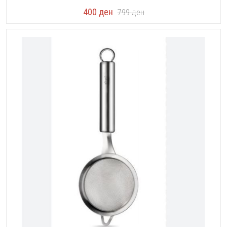
400
ден
799
ден