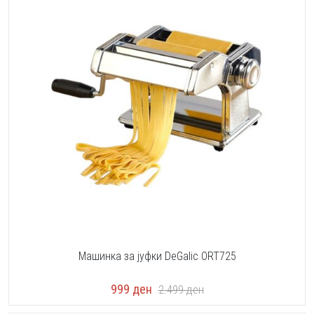
Машинка за јуфки DeGalic ORT725
999
ден
2.499
ден