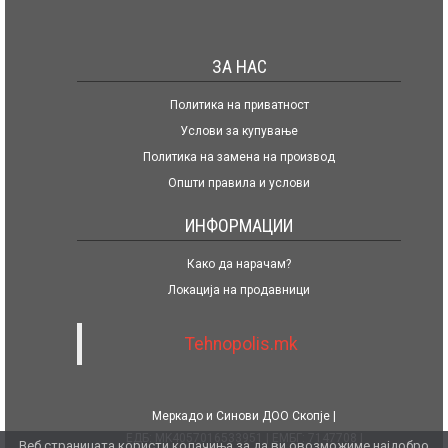
ЗА НАС
Политика на приватност
Услови за купување
Политика на замена на производ
Општи правила и услови
ИНФОРМАЦИИ
Како да нарачам?
Локација на продавници
Tehnopolis.mk
Меркадо и Синови ДОО Скопје
ЕДБ: MK4057016533951
ЕМБГ: 7147708
Веб страницата користи колачиња за да ви овозможиме најдобро