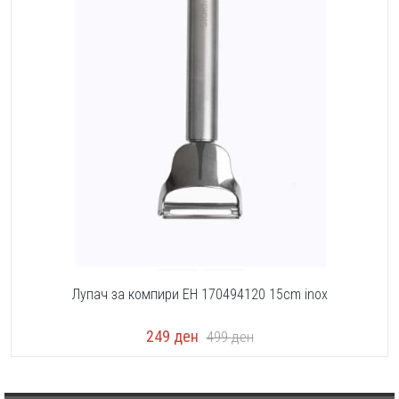
Лупач за компири EH 170494120 15cm inox
249
ден
499
ден