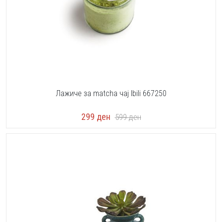
Лажиче за matcha чај Ibili 667250
299
ден
599
ден