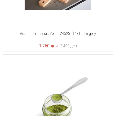
Аван со толчник Zeller 24523 f14x10cm grey
1.250
ден
2.499
ден