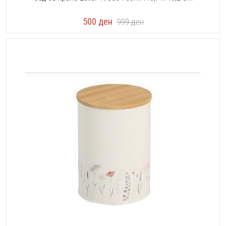
500
ден
999
ден