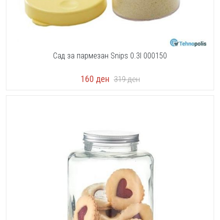
Сад за пармезан Snips 0.3l 000150
160
ден
319
ден