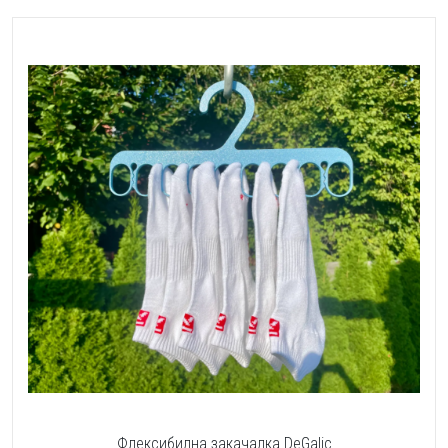
Флексибилна закачалка DeGalic