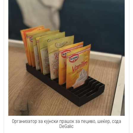
Организатор за кујнски прашок за пециво, шеќер, сода
DeGalic