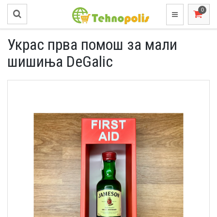
Украс прва помош за мали
шишиња DeGalic