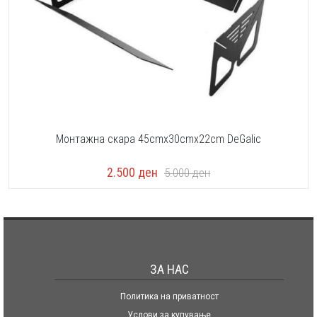
Монтажна скара 45cmx30cmx22cm DeGalic
2.500
ден
5.000
ден
ЗА НАС
Политика на приватност
Услови за купување