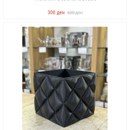
300
ден
600
ден