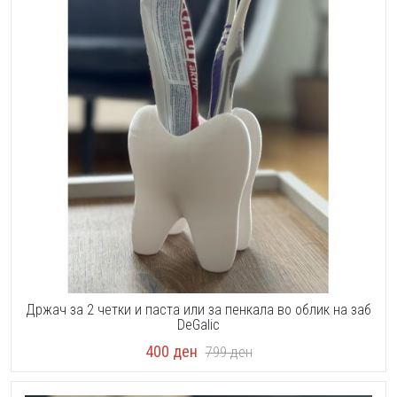
Држач за 2 четки и паста или за пенкала во облик на заб
DeGalic
400
ден
799
ден