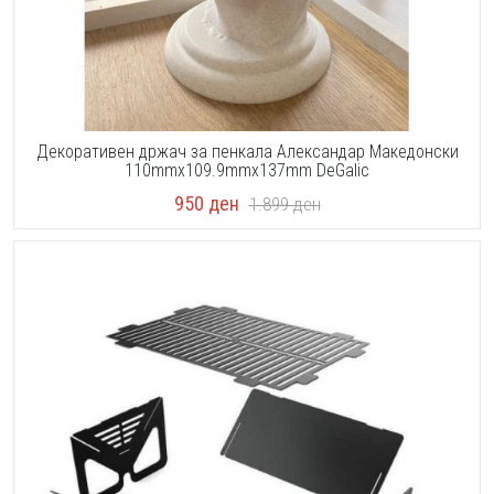
Декоративен држач за пенкала Александар Македонски
110mmx109.9mmx137mm DeGalic
950
ден
1.899
ден