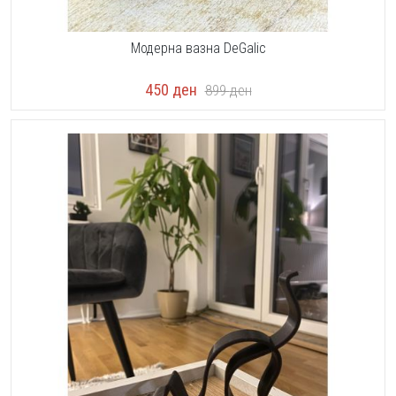
Модерна вазна DeGalic
450
ден
899
ден