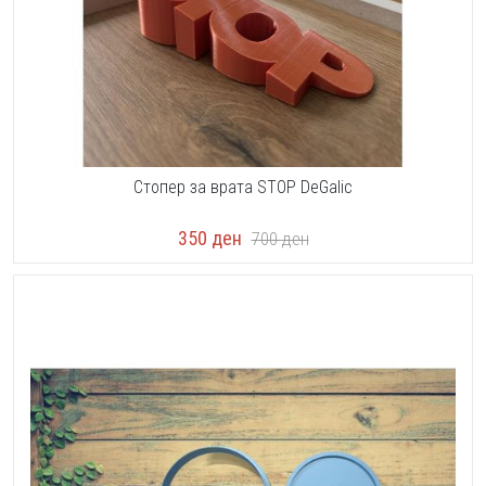
Стопер за врата STOP DeGalic
350
ден
700
ден