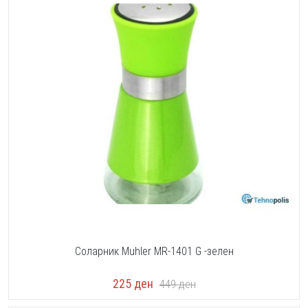
Соларник Muhler MR-1401 G -зелен
225
ден
449
ден