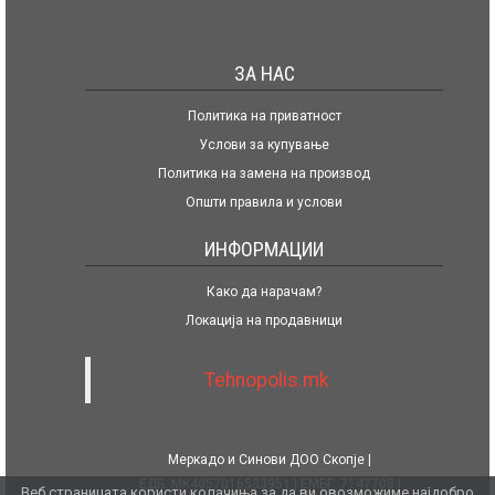
ЗА НАС
Политика на приватност
Услови за купување
Политика на замена на производ
Општи правила и услови
ИНФОРМАЦИИ
Како да нарачам?
Локација на продавници
Tehnopolis.mk
Меркадо и Синови ДОО Скопје
ЕДБ: MK4057016533951
ЕМБГ: 7147708
Веб страницата користи колачиња за да ви овозможиме најдобро