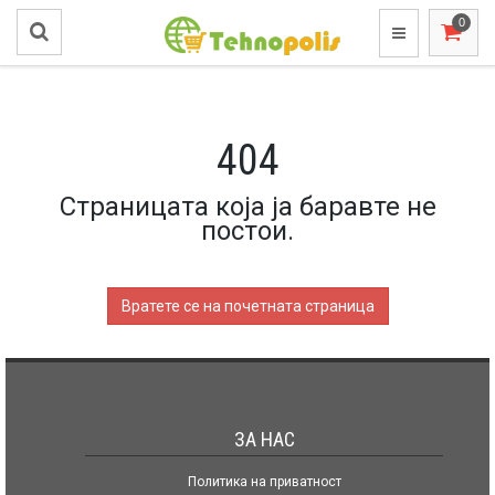
404
Страницата која ја баравте не
постои.
Вратете се на почетната страница
ЗА НАС
Политика на приватност