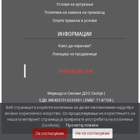
Услови за купување
Политика на замена на производ
Општи правила и услови
ИНФОРМАЦИИ
Како да нарачам?
Локација на продавници
Tehnopolis.mk
Меркадо и Синови ДОО Скопје
ЕДБ: MK4057016533951
ЕМБГ: 7147708
Веб страницата користи колачиња за да ви овозможиме најдобро
Жиро сметка бр. 270071477080139
можно корисничко искуство. Со продолжување на користењето на
Халк Банка АД Скопје
нашата интернет страница ја прифаќате употребата на колачиња
© 2026 Меркадо и Синови ДОО. Сите права се задржани.
(cookies).
Прочитај повеќе
Се согласувам
Не се согласувам