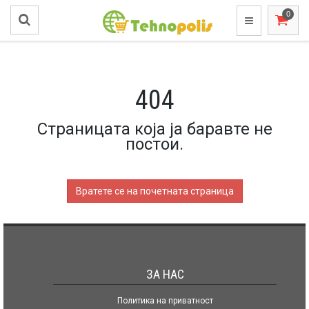
404
Страницата која ја баравте не
постои.
Вратете се на почетната страница
ЗА НАС
Политика на приватност