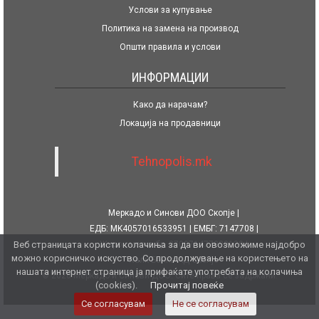
Услови за купување
Политика на замена на производ
Општи правила и услови
ИНФОРМАЦИИ
Како да нарачам?
Локација на продавници
Tehnopolis.mk
Меркадо и Синови ДОО Скопје
ЕДБ: MK4057016533951
ЕМБГ: 7147708
Веб страницата користи колачиња за да ви овозможиме најдобро
Жиро сметка бр. 270071477080139
можно корисничко искуство. Со продолжување на користењето на
Халк Банка АД Скопје
нашата интернет страница ја прифаќате употребата на колачиња
© 2026 Меркадо и Синови ДОО. Сите права се задржани.
(cookies).
Прочитај повеќе
Се согласувам
Не се согласувам