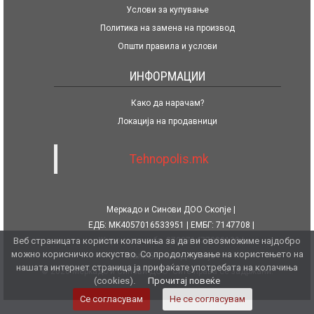
Услови за купување
Политика на замена на производ
Општи правила и услови
ИНФОРМАЦИИ
Како да нарачам?
Локација на продавници
Tehnopolis.mk
Меркадо и Синови ДОО Скопје
ЕДБ: MK4057016533951
ЕМБГ: 7147708
Веб страницата користи колачиња за да ви овозможиме најдобро
Жиро сметка бр. 270071477080139
можно корисничко искуство. Со продолжување на користењето на
Халк Банка АД Скопје
нашата интернет страница ја прифаќате употребата на колачиња
© 2026 Меркадо и Синови ДОО. Сите права се задржани.
(cookies).
Прочитај повеќе
Се согласувам
Не се согласувам