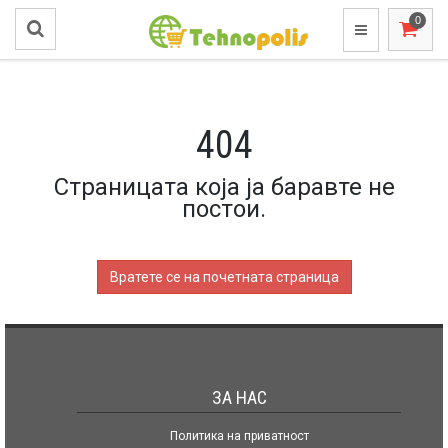
404
Страницата која ја баравте не
постои.
Вратете се на почетната страница
ЗА НАС
Политика на приватност