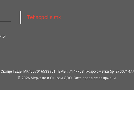
Tehnopolis.mk
ици
 Скопје
ЕДБ: MK4057016533951
ЕМБГ: 7147708
Жиро сметка бр. 27007147
© 2026 Меркадо и Синови ДОО. Сите права се задржани.