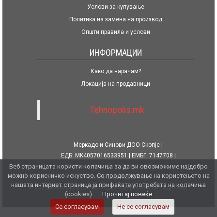
Услови за купување
Политика на замена на производ
Општи правила и услови
ИНФОРМАЦИИ
Како да нарачам?
Локација на продавници
Tehnopolis.mk
Меркадо и Синови ДОО Скопје
ЕДБ: MK4057016533951
ЕМБГ: 7147708
Веб страницата користи колачиња за да ви овозможиме најдобро
Жиро сметка бр. 270071477080139
можно корисничко искуство. Со продолжување на користењето на
Халк Банка АД Скопје
нашата интернет страница ја прифаќате употребата на колачиња
© 2026 Меркадо и Синови ДОО. Сите права се задржани.
(cookies).
Прочитај повеќе
Се согласувам
Не се согласувам