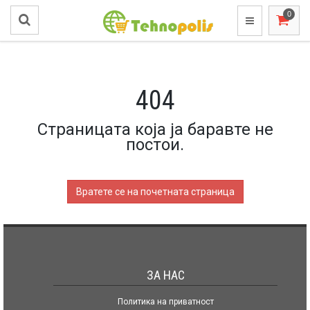
404
Страницата која ја баравте не
постои.
Вратете се на почетната страница
ЗА НАС
Политика на приватност