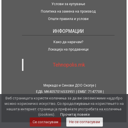
Услови за купување
Политика на замена на производ
Општи правила и услови
ИНФОРМАЦИИ
Како да нарачам?
Локација на продавници
Tehnopolis.mk
Меркадо и Синови ДОО Скопје
ЕДБ: MK4057016533951
ЕМБГ: 7147708
Веб страницата користи колачиња за да ви овозможиме најдобро
Жиро сметка бр. 270071477080139
можно корисничко искуство. Со продолжување на користењето на
Халк Банка АД Скопје
нашата интернет страница ја прифаќате употребата на колачиња
© 2026 Меркадо и Синови ДОО. Сите права се задржани.
(cookies).
Прочитај повеќе
Се согласувам
Не се согласувам