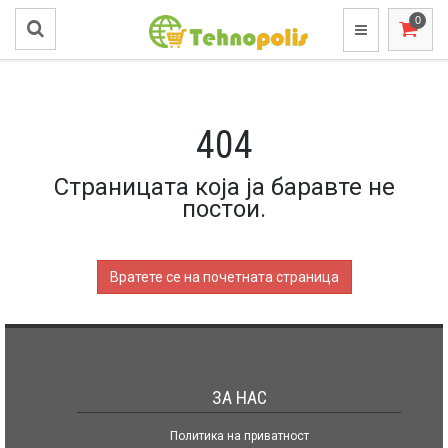
404
Страницата која ја баравте не
постои.
Вратете се на почетната страница
ЗА НАС
Политика на приватност