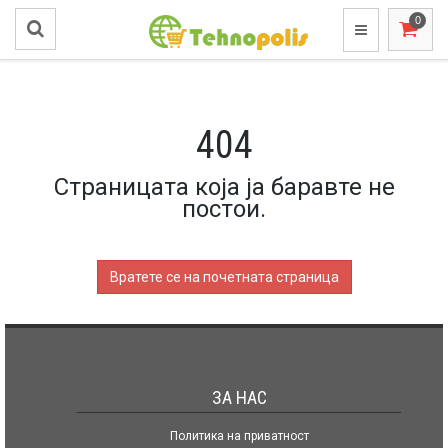
404
Страницата која ја баравте не
постои.
Вратете се на почетната страница
ЗА НАС
Политика на приватност