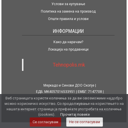
Услови за купување
Политика на замена на производ
Општи правила и услови
ИНФОРМАЦИИ
Како да нарачам?
Локација на продавници
Tehnopolis.mk
Меркадо и Синови ДОО Скопје
ЕДБ: MK4057016533951
ЕМБГ: 7147708
Веб страницата користи колачиња за да ви овозможиме најдобро
Жиро сметка бр. 270071477080139
можно корисничко искуство. Со продолжување на користењето на
Халк Банка АД Скопје
нашата интернет страница ја прифаќате употребата на колачиња
© 2026 Меркадо и Синови ДОО. Сите права се задржани.
(cookies).
Прочитај повеќе
Се согласувам
Не се согласувам