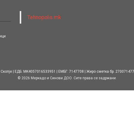
Tehnopolis.mk
ици
 Скопје
ЕДБ: MK4057016533951
ЕМБГ: 7147708
Жиро сметка бр. 27007147
© 2026 Меркадо и Синови ДОО. Сите права се задржани.