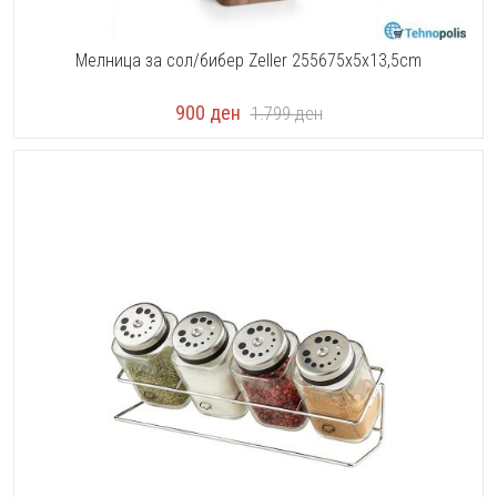
Мелница за сол/бибер Zeller 255675x5x13,5cm
900
ден
1.799
ден