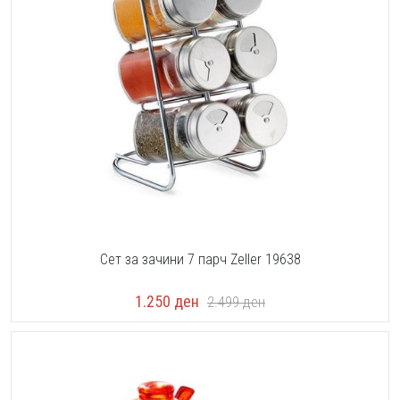
Сет за зачини 7 парч Zeller 19638
1.250
ден
2.499
ден