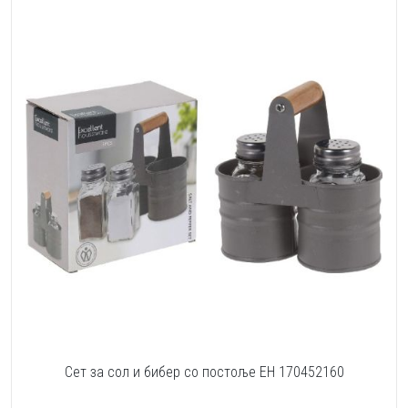
Сет за сол и бибер со постоље EH 170452160