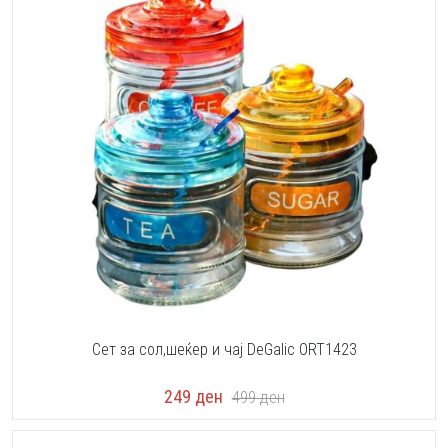
Сет за сол,шеќер и чај DeGalic ORT1423
249
ден
499
ден