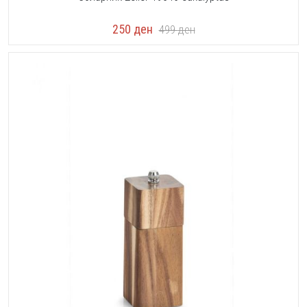
250
ден
499
ден