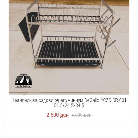
Цедилник за садови од алуминиум DeGalic YCZC-DR-001
51.5x24.5x34.5
2.500
ден
4.999
ден