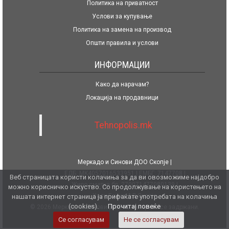
Политика на приватност
Услови за купување
Политика на замена на производ
Општи правила и услови
ИНФОРМАЦИИ
Како да нарачам?
Локација на продавници
Tehnopolis.mk
Меркадо и Синови ДОО Скопје
ЕДБ: MK4057016533951
ЕМБГ: 7147708
Веб страницата користи колачиња за да ви овозможиме најдобро
Жиро сметка бр. 270071477080139
можно корисничко искуство. Со продолжување на користењето на
Халк Банка АД Скопје
нашата интернет страница ја прифаќате употребата на колачиња
(cookies).
Прочитај повеќе
© 2026 Меркадо и Синови ДОО. Сите права се задржани.
Се согласувам
Не се согласувам