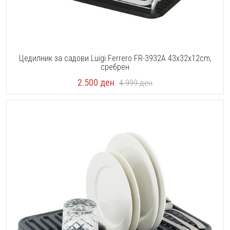
Цедилник за садови Luigi Ferrero FR-3932A 43x32x12cm,
сребрен
2.500
ден
4.999
ден