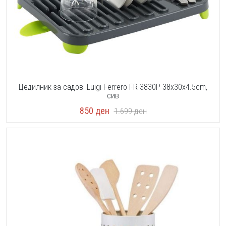
Цедилник за садовi Luigi Ferrero FR-3830P 38x30x4.5cm,
сив
850
ден
1.699
ден