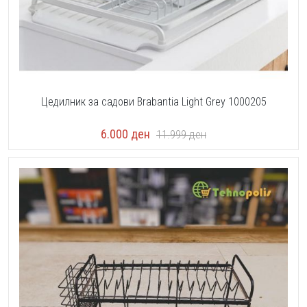
Цедилник за садови Brabantia Light Grey 1000205
6.000
ден
11.999
ден