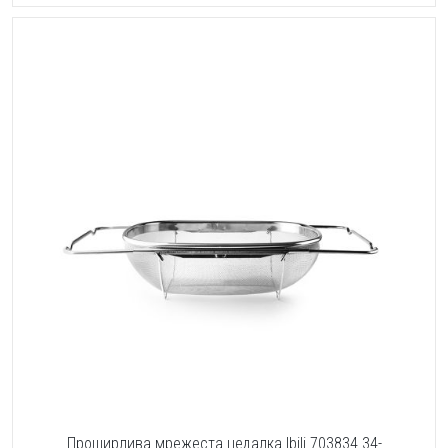
Проширлива мрежеста цедалка Ibili 703834 34-