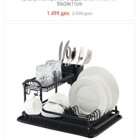
50x24x11cm
1.499
ден
2.999
ден