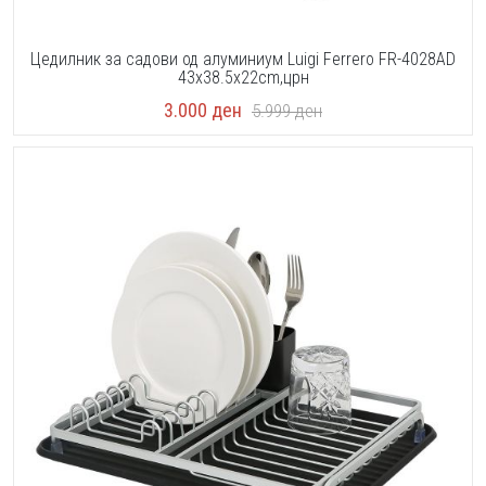
Цедилник за садови од алуминиум Luigi Ferrero FR-4028AD
43x38.5x22cm,црн
3.000
ден
5.999
ден