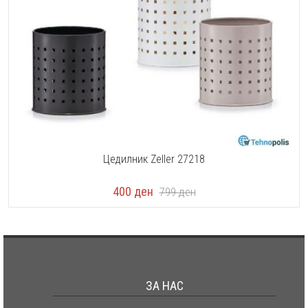
Цедилник Zeller 27218
400
ден
799
ден
ЗА НАС