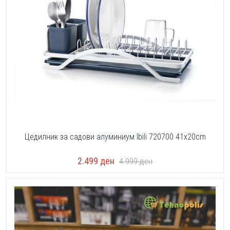
Цедилник за садови алуминиум Ibili 720700 41x20cm
2.499
ден
4.999
ден