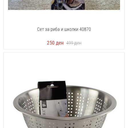
Сет за риба и школки 40870
250
ден
499
ден