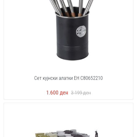
Сет кујнски алатки EH C80652210
1.600
ден
3.199
ден