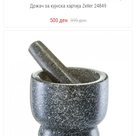
Држач за кујнска хартија Zeller 24849
500
ден
999
ден