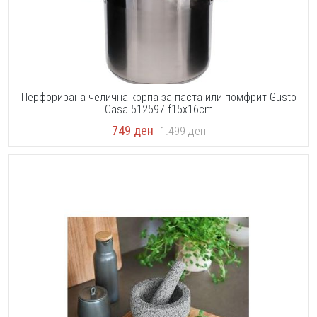
Перфорирана челична корпа за паста или помфрит Gusto
Casa 512597 f15x16cm
749
ден
1.499
ден