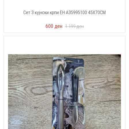
Сет 3 кујнски крпи EH A35995100 45X70CM
600
ден
1.199
ден