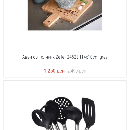
Аван со толчник Zeller 24523 f14x10cm grey
1.250
ден
2.499
ден