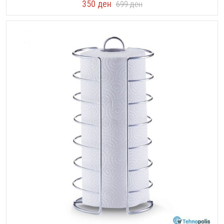
350
ден
699
ден