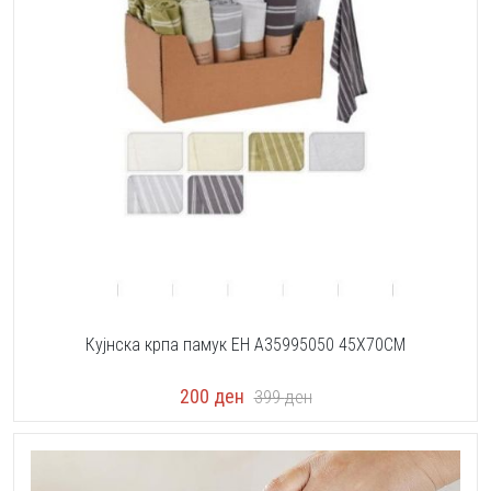
Кујнска крпа памук EH A35995050 45X70CM
200
ден
399
ден