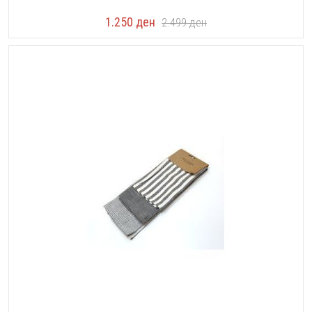
1.250
ден
2.499
ден